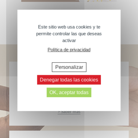
Bienvenido a nuestra comunidad
Este sitio web usa cookies y te
permite controlar las que deseas
activar
Política de privacidad
Personalizar
Denegar todas las cookies
OK, aceptar todas
Productos fabricados en Francia
> Saber más