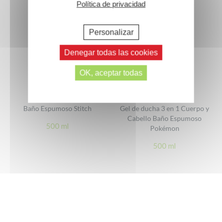
Política de privacidad
Personalizar
Denegar todas las cookies
OK, aceptar todas
Baño Espumoso Stitch
Gel de ducha 3 en 1 Cuerpo y
Cabello Baño Espumoso
500 ml
Pokémon
500 ml