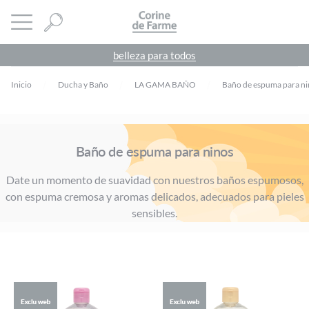
Panel de gestión de cookies
CORINE DE FARME
abrir menú
belleza para todos
Inicio
Ducha y Baño
LA GAMA BAÑO
Baño de espuma para ni
Baño de espuma para ninos
Date un momento de suavidad con nuestros baños espumosos,
con espuma cremosa y aromas delicados, adecuados para pieles
sensibles.