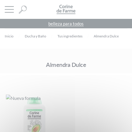
Panel de gestión de cookies
CORINE DE FARME
abrir menú
belleza para todos
Inicio
Ducha y Baño
Tus ingredientes
Almendra Dulce
Almendra Dulce