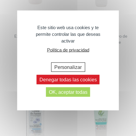
Este sitio web usa cookies y te
permite controlar las que deseas
Exfoliante corporal de
Exfoliante facial en polvo de
activar
almendra
hueso de albaricoque
Política de privacidad
150 ml
75 ml
Personalizar
Denegar todas las cookies
OK, aceptar todas