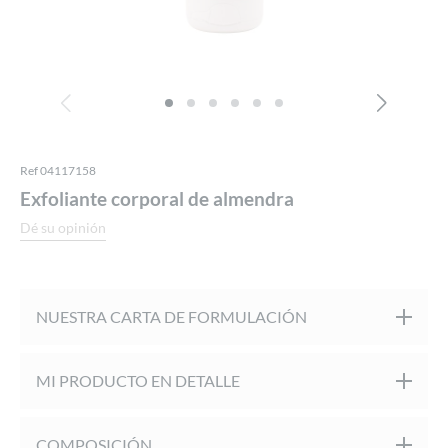
Ref 04117158
Exfoliante corporal de almendra
Dé su opinión
NUESTRA CARTA DE FORMULACIÓN
Probado bajo control dermatológico
MI PRODUCTO EN DETALLE
Exfoliante corporal con cáscaras de almendra. Su fórmula
COMPOSICIÓN