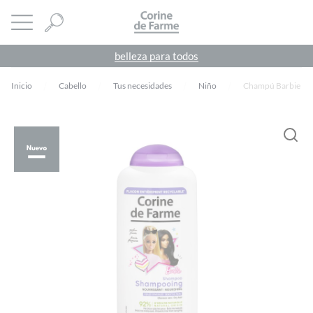
Panel de gestión de cookies
CORINE DE FARME
abrir menú
belleza para todos
Inicio
Cabello
Tus necesidades
Niño
Champú Barbie
Debes
acceder
para publicar una valoración.