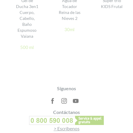
Gel de
Agua de
Super trío
Ducha 3en1
Tocador
KIDS Frutal
DÉ SU OPINIÓN
Cuerpo,
Reina de las
Cabello,
Nieves 2
Baño
30ml
Espumoso
Vaiana
500 ml
Footer
Síguenos
Contáctanos
> Escríbenos