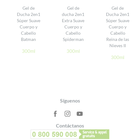
Formulado bajo control farmacéutico y probado bajo control
Gel de
Gel de
Gel de
dermatológico
Ducha 2en1
ducha 2en1
Ducha 2en1
DÉ SU OPINIÓN
Probado en pieles sensibles
Súper Suave
Extra Suave
Súper Suave
Cuerpo y
Cuerpo y
Cuerpo y
Diseñado, fabricado y envasado en Francia
Cabello
Cabello
Cabello
Batman
Spiderman
Reina de las
Nieves II
300ml
300ml
300ml
Footer
Síguenos
Contáctanos