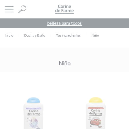
Panel de gestión de cookies
CORINE DE FARME
abrir menú
belleza para todos
Inicio
Ducha y Baño
Tus ingredientes
Niño
Niño