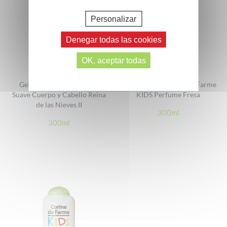
Personalizar
Denegar todas las cookies
OK, aceptar todas
Gel de Ducha 2en1 Súper
Gel de Ducha Corine de Farme
Suave Cuerpo y Cabello Reina
KIDS Perfume Fresa
de las Nieves II
300ml
300ml