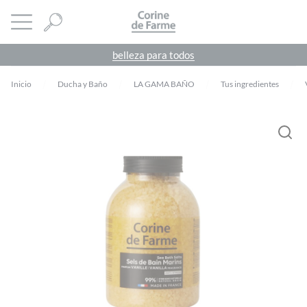
Panel de gestión de cookies
CORINE DE FARME
abrir menú
belleza para todos
Inicio
Ducha y Baño
LA GAMA BAÑO
Tus ingredientes
Debes
acceder
para publicar una valoración.