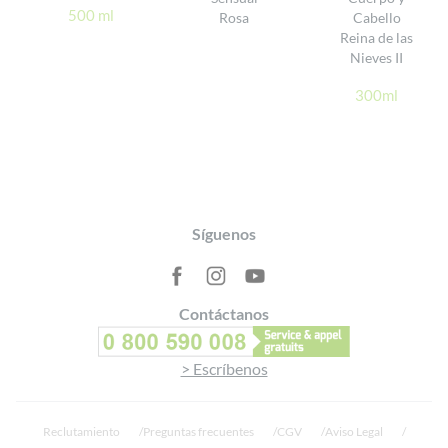
500 ml
Rosa
Cabello
Reina de las
Nieves II
300ml
Footer
Síguenos
Contáctanos
> Escríbenos
Reclutamiento
Preguntas frecuentes
CGV
Aviso Legal