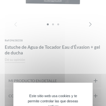
Ref 09658358
Estuche de Agua de Tocador Eau d’Évasion + gel
de ducha
Dé su opinión
MI PRODUCTO EN DETALLE
El estuche Eau d’Évasion contiene un Agua de Tocador de 100
COMPOSICIÓN
Este sitio web usa cookies y te
permite controlar las que deseas
ml y un Gel de Ducha de 150 ml.