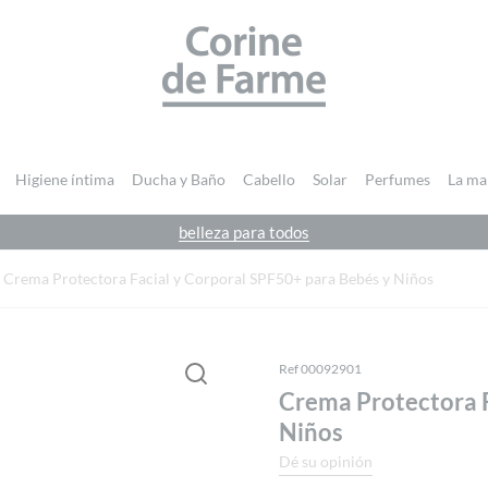
CORINE DE FARME
Higiene íntima
Ducha y Baño
Cabello
Solar
Perfumes
La ma
belleza para todos
Debes
acceder
para publicar una valoración.
Crema Protectora Facial y Corporal SPF50+ para Bebés y Niños
Ref 00092901
Crema Protectora F
Niños
Dé su opinión