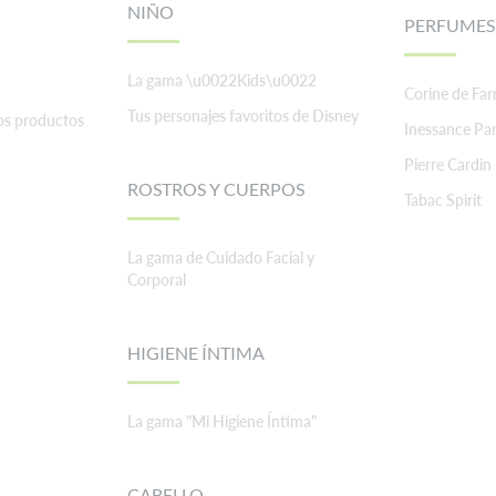
NIÑO
PERFUMES
La gama \u0022Kids\u0022
Corine de Fa
Tus personajes favoritos de Disney
os productos
Inessance Par
Pierre Cardin
ROSTROS Y CUERPOS
Tabac Spirit
La gama de Cuidado Facial y
Corporal
HIGIENE ÍNTIMA
La gama "Mi Higiene Íntima"
CABELLO