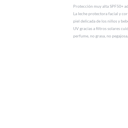
Protección muy alta SPF50+ ade
La leche protectora facial y c
piel delicada de los niños y be
UV gracias a filtros solares cu
perfume, no grasa, no pegajosa, 