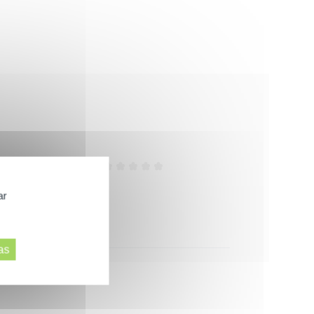
Eficacia
ar
as