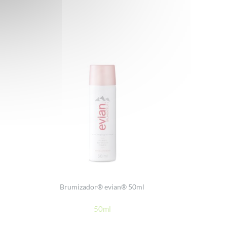
Brumizador® evian® 50ml
50ml