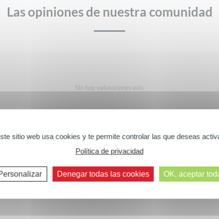
Las opiniones de nuestra comunidad
No hay valoraciones aún.
Textura
Relación calidad-precio
ste sitio web usa cookies y te permite controlar las que deseas activ
DÉ SU OPINIÓN
Política de privacidad
Comentarios siguientes >>
Personalizar
Denegar todas las cookies
OK, aceptar tod