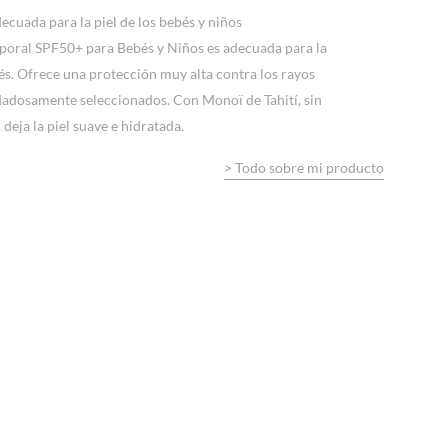
cuada para la piel de los bebés y niños
orporal SPF50+ para Bebés y Niños es adecuada para la
bés. Ofrece una protección muy alta contra los rayos
idadosamente seleccionados. Con Monoï de Tahití, sin
deja la piel suave e hidratada.
>
Todo sobre mi producto