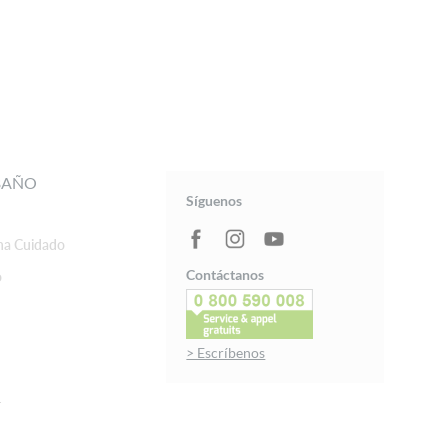
BAÑO
Síguenos
ha Cuidado
Contáctanos
o
> Escríbenos
r