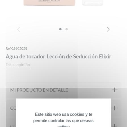
Ref 02605058
Agua de tocador Lección de Seducción Elixir
Dé su opinión
MI PRODUCTO EN DETALLE
La Lección de Seducción Elixir es un agua de tocador
COMPOSICIÓN
Este sitio web usa cookies y te
cautivadora, a la imagen de las mujeres atrevidas con una
permite controlar las que deseas
feminidad afirmada. Más allá de las convenciones, se revela
Alcohol Denat., Aqua, Perfume, Linalool, Limonene, Geraniol,
CONSEJOS PARA LA SOLICITUD
activar