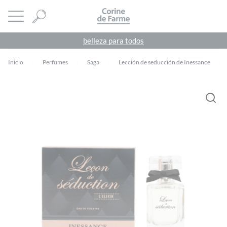
Panel de gestión de cookies
CORINE DE FARME
abrir menú
belleza para todos
Inicio
Perfumes
Saga
Lección de seducción de Inessance
Debes
acceder
para publicar una valoración.