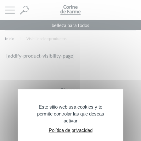
Panel de gestión de cookies
CORINE DE FARME
abrir menú
belleza para todos
Inicio
Visibilidad de productos
[addify-product-visibility-page]
Footer
Síguenos
Este sitio web usa cookies y te
permite controlar las que deseas
Contáctanos
activar
Política de privacidad
> Escríbenos